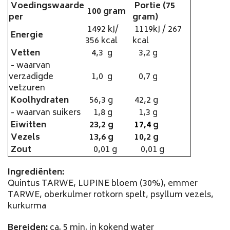
Voedingswaarde
Portie (75
100 gram
per
gram)
1492 kJ/
1119kJ / 267
Energie
356 kcal
kcal
Vetten
4,3 g
3,2 g
- waarvan
verzadigde
1,0 g
0,7 g
vetzuren
Koolhydraten
56,3 g
42,2 g
- waarvan suikers
1,8 g
1,3 g
Eiwitten
23,2 g
17,4
g
Vezels
13,6 g
10,2 g
Zout
0,01 g
0,01 g
Ingrediënten:
Quintus TARWE, LUPINE bloem (30%), emmer
TARWE, oberkulmer rotkorn spelt, psyllum vezels,
kurkurma
Bereiden:
ca. 5 min. in kokend water